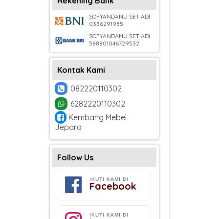
Rekening Bank
SOFYANDANU SETIADI
0336291985
SOFYANDANU SETIADI
588801046729532
Kontak Kami
082220110302
6282220110302
Kembang Mebel
Jepara
Follow Us
IKUTI KAMI DI
Facebook
IKUTI KAMI DI