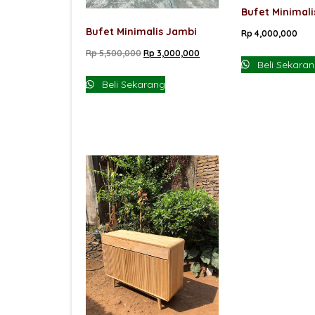
Bufet Minimali
Bufet Minimalis Jambi
Rp
4,000,000
Harga
Harga
Rp
5,500,000
Rp
3,000,000
Beli Sekara
aslinya
saat
Beli Sekarang
adalah:
ini
Rp 5,500,000.
adalah:
Rp 3,000,000.