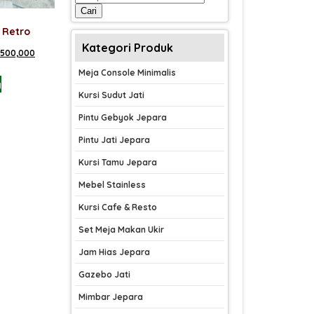
untuk:
Cari
 Retro
Kategori Produk
a
Harga
,500,000
nya
saat
Meja Console Minimalis
g
ah:
ini
Kursi Sudut Jati
,500,000.
adalah:
Pintu Gebyok Jepara
Rp 3,500,000.
Pintu Jati Jepara
Kursi Tamu Jepara
Mebel Stainless
Kursi Cafe & Resto
Set Meja Makan Ukir
Jam Hias Jepara
Gazebo Jati
Mimbar Jepara