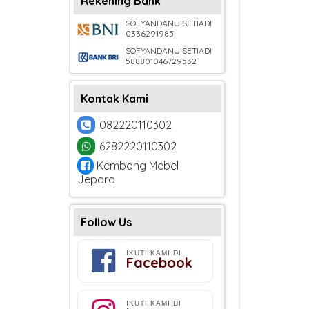
Rekening Bank
SOFYANDANU SETIADI
0336291985
SOFYANDANU SETIADI
588801046729532
Kontak Kami
082220110302
6282220110302
Kembang Mebel
Jepara
Follow Us
IKUTI KAMI DI
Facebook
IKUTI KAMI DI