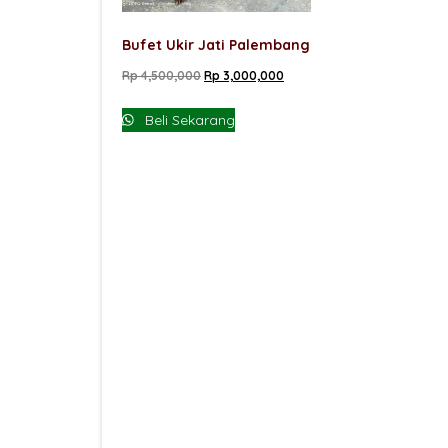
Bufet Ukir Jati Palembang
Harga
Harga
Rp
4,500,000
Rp
3,000,000
aslinya
saat
Beli Sekarang
adalah:
ini
Rp 4,500,000.
adalah:
Rp 3,000,000.