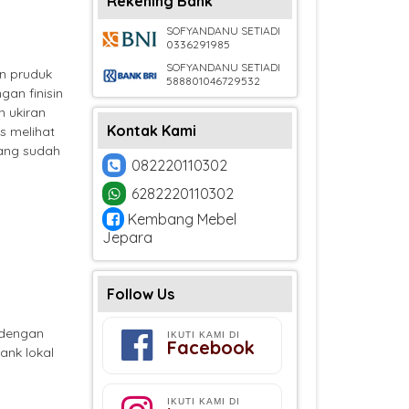
Rekening Bank
SOFYANDANU SETIADI
0336291985
SOFYANDANU SETIADI
an pruduk
588801046729532
gan finisin
 ukiran
Kontak Kami
s melihat
yang sudah
082220110302
6282220110302
Kembang Mebel
Jepara
Follow Us
dengan
IKUTI KAMI DI
Facebook
ank lokal
IKUTI KAMI DI