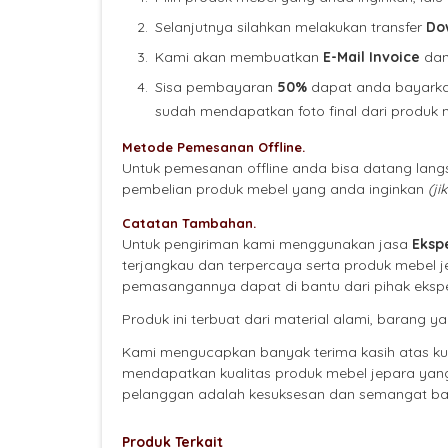
Selanjutnya silahkan melakukan transfer
Do
Kami akan membuatkan
E-Mail Invoice
da
Sisa pembayaran
50%
dapat anda bayarkan
sudah mendapatkan foto final dari produk
Metode Pemesanan Offline.
Untuk pemesanan offline anda bisa datang lan
pembelian produk mebel yang anda inginkan
(ji
Catatan Tambahan.
Untuk pengiriman kami menggunakan jasa
Ekspe
terjangkau dan terpercaya serta produk mebel j
pemasangannya dapat di bantu dari pihak ekspe
Produk ini terbuat dari material alami, barang
Kami mengucapkan banyak terima kasih atas k
mendapatkan kualitas produk mebel jepara yan
pelanggan adalah kesuksesan dan semangat bag
Produk Terkait