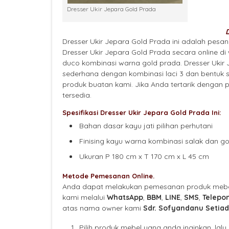
Dresser Ukir Jepara Gold Prada
Dresser Ukir Jepara Gold Prada ini adalah pesan
Dresser Ukir Jepara Gold Prada secara online di w
duco kombinasi warna gold prada. Dresser Ukir
sederhana dengan kombinasi laci 3 dan bentuk 
produk buatan kami. Jika Anda tertarik dengan
tersedia.
Spesifikasi Dresser Ukir Jepara Gold Prada Ini:
Bahan dasar kayu jati pilihan perhutani
Finising kayu warna kombinasi salak dan g
Ukuran P 180 cm x T 170 cm x L 45 cm
Metode Pemesanan Online.
Anda dapat melakukan pemesanan produk mebe
kami melalui
WhatsApp
,
BBM
,
LINE
,
SMS
,
Telepo
atas nama owner kami
Sdr. Sofyandanu Setiad
Pilih produk mebel yang anda inginkan, la