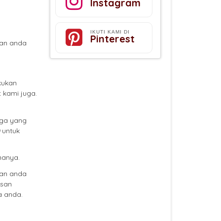
Instagram
IKUTI KAMI DI
Pinterest
dan anda
kukan
 kami juga.
ga yang
untuk
nanya.
kan anda
asan
a anda.