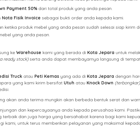
wn Payment 50%
dari total produk yang anda pesan.
n
Nota Fisik Invoice
sebagai bukti order anda kepada kami.
 ketika produk mebel yang anda pesan sudah selesai siap kirim 
 mebel yang anda pesan.
gsung ke
Warehouse
kami yang berada di
Kota Jepara
untuk mela
ka ready stock)
serta anda dapat membayarnya langsung di tempat
disi Truck
atau
Peti Kemas
yang ada di
Kota Jepara
dengan har
epara yang kami kirim bersifat
Utuh
atau
Knock Down
(terbongkar)
disi.
 yang akan anda terima mungkin akan berbeda bentuk serat dan war
unjungan dan kepercayaanya anda kepada perusahaa kami. Pasti
g terbaik dan juga harga yang bersahabat karena bagi kami kepu
i kami, untuk terus memberikan pelayanan yang maksimal kepad