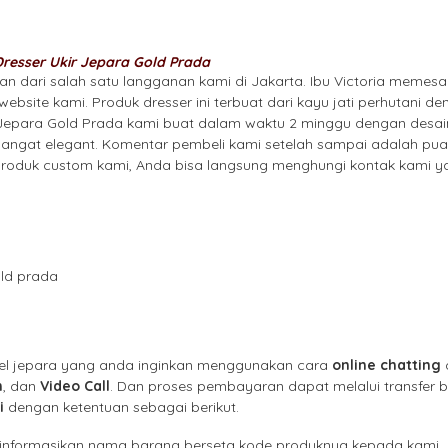
Dresser Ukir Jepara Gold Prada
an dari salah satu langganan kami di Jakarta. Ibu Victoria memes
ebsite kami. Produk dresser ini terbuat dari kayu jati perhutani den
 Jepara Gold Prada kami buat dalam waktu 2 minggu dengan desain
sangat elegant. Komentar pembeli kami setelah sampai adalah pua
 produk custom kami, Anda bisa langsung menghungi kontak kami 
old prada
l jepara yang anda inginkan menggunakan cara
online chatting
n
, dan
Video Call
. Dan proses pembayaran dapat melalui transfer b
i
dengan ketentuan sebagai berikut.
lu informasikan nama barang berseta kode produknya kepada kami.