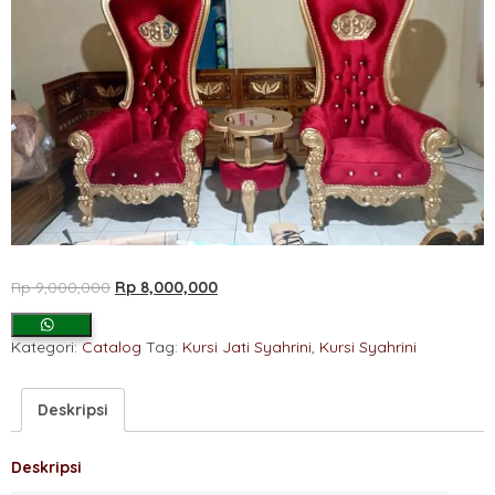
Harga
Harga
Rp
9,000,000
Rp
8,000,000
aslinya
saat
adalah:
ini
Kategori:
Catalog
Tag:
Kursi Jati Syahrini
,
Kursi Syahrini
Rp 9,000,000.
adalah:
Rp 8,000,000.
Deskripsi
Deskripsi