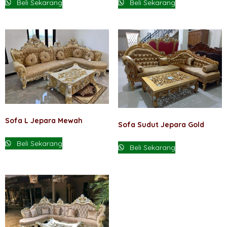
Beli Sekarang
Beli Sekarang
adalah:
ini
Rp 6,500,000.
adalah:
Rp 4,000
Sofa L Jepara Mewah
Sofa Sudut Jepara Gold
Beli Sekarang
Beli Sekarang