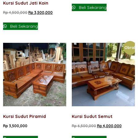
Kursi Sudut Jati Koin
Beli Sekarang
Harga
Harga
Rp
4,500,000
Rp
3,500,000
aslinya
saat
Beli Sekarang
adalah:
ini
Rp 4,500,000.
adalah:
Rp 3,500,000.
Obral!
Kursi Sudut Piramid
Kursi Sudut Semut
Harga
Harga
Rp
3,500,000
Rp
6,500,000
Rp
4,000,000
aslinya
saat