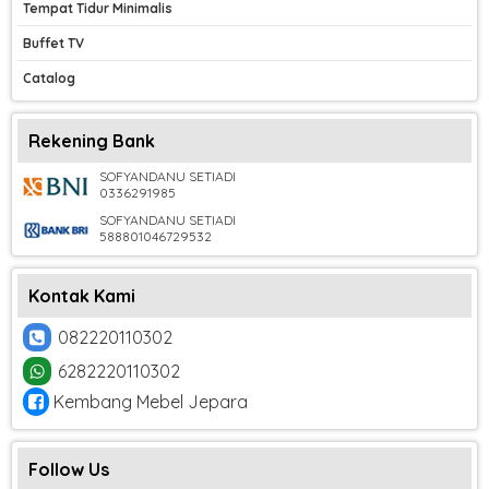
Tempat Tidur Minimalis
Buffet TV
Catalog
Rekening Bank
SOFYANDANU SETIADI
0336291985
SOFYANDANU SETIADI
588801046729532
Kontak Kami
082220110302
6282220110302
Kembang Mebel Jepara
Follow Us