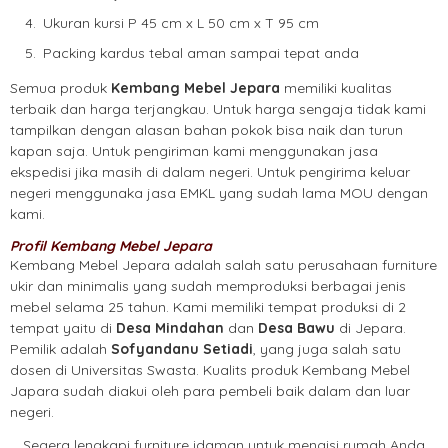
Ukuran kursi P 45 cm x L 50 cm x T 95 cm
Packing kardus tebal aman sampai tepat anda
Semua produk
Kembang Mebel Jepara
memiliki kualitas
terbaik dan harga terjangkau. Untuk harga sengaja tidak kami
tampilkan dengan alasan bahan pokok bisa naik dan turun
kapan saja. Untuk pengiriman kami menggunakan jasa
ekspedisi jika masih di dalam negeri. Untuk pengirima keluar
negeri menggunaka jasa EMKL yang sudah lama MOU dengan
kami.
Profil Kembang Mebel Jepara
Kembang Mebel Jepara adalah salah satu perusahaan furniture
ukir dan minimalis yang sudah memproduksi berbagai jenis
mebel selama 25 tahun. Kami memiliki tempat produksi di 2
tempat yaitu di
Desa Mindahan
dan
Desa Bawu
di Jepara.
Pemilik adalah
Sofyandanu Setiadi
, yang juga salah satu
dosen di Universitas Swasta. Kualits produk Kembang Mebel
Japara sudah diakui oleh para pembeli baik dalam dan luar
negeri.
Segera lengkapi furniture idaman untuk mengisi rumah Anda