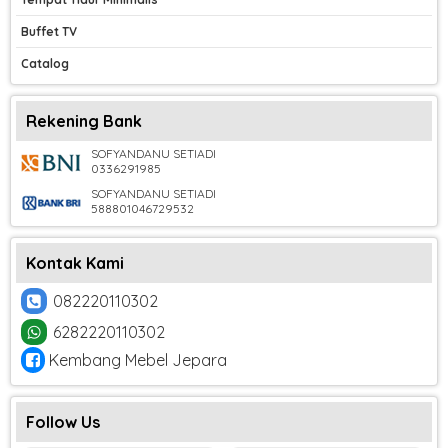
Buffet TV
Catalog
Rekening Bank
SOFYANDANU SETIADI
0336291985
SOFYANDANU SETIADI
588801046729532
Kontak Kami
082220110302
6282220110302
Kembang Mebel Jepara
Follow Us