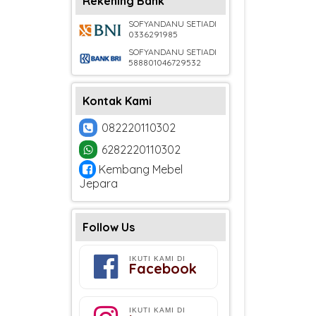
Rekening Bank
SOFYANDANU SETIADI
0336291985
SOFYANDANU SETIADI
588801046729532
Kontak Kami
082220110302
6282220110302
Kembang Mebel
Jepara
Follow Us
IKUTI KAMI DI
Facebook
IKUTI KAMI DI