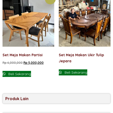
Set Meja Makan Partisi
Set Meja Makan Ukir Tulip
Jepara
Harga
Harga
Rp
6,000,000
Rp
5,000,000
aslinya
saat
Beli Sekarang
Beli Sekarang
adalah:
ini
Rp 6,000,000.
adalah:
Rp 5,000,000.
Produk Lain